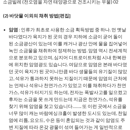
소금빌레 (전오염을 자연 태양광으로 건조시키는 우물) 02
(2)
바닷물 이외의 채취 방법[편집]
암염
: 인류가 최초로 사용한 소금 획득방법 중 하나. 먼 옛날
바다였다가 육지가 된 곳의 경우 지하에 소금이 굳어 돌이
된 소금광산이 있는데 이를 캐거나 광산 안에 물을 집어넣어
녹인 소금물을 채취하여 정제하는 방법. 암염 역시 전세계적
으로 분포하고 있으며, 심지어 디트로이트처럼 시내 한복판
에 위치한 암염광도 있습니다. 여담으로 암염은 본래 바다였
던 곳이 육지가 된 곳이니만큼 바다 생물들의 유기질이 많았
고, 석유가 통과하지 못하는 지질이기 때문에 암염의 근처에
는 언제나 석유나 천연가스가 있었고 이를 채취하다가 천연
가스, 석유가 터지기도 하는데, 전자는 폭발사고를 일으켰고
후자는 소금을 못 쓰게 만드는데 지금은 천연가스, 석유를
찾기 위해 암염을 찾고 있습니다…….. 또 이런 곳에서 소금을
너무 많이 캐는 바람에싱크홀이 발생한 도시도 있는데, 천일
염에 리튬, 요오드, 수은 등이 혼입되는 것과 같이 암염도 주
변 지질에 따라 온갖 광물이 섞여 들어가는 게 일반적으로