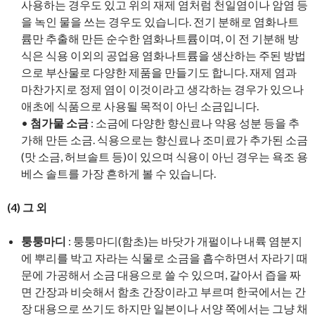
사용하는 경우도 있고 위의 재제 염처럼 천일염이나 암염 등
을 녹인 물을 쓰는 경우도 있습니다. 전기 분해로 염화나트
륨만 추출해 만든 순수한 염화나트륨이며, 이 전 기분해 방
식은 식용 이외의 공업용 염화나트륨을 생산하는 주된 방법
으로 부산물로 다양한 제품을 만들기도 합니다. 재제 염과
마찬가지로 정제 염이 이것이라고 생각하는 경우가 있으나
애초에 식품으로 사용될 목적이 아닌 소금입니다.
•
첨가물 소금
: 소금에 다양한 향신료나 약용 성분 등을 추
가해 만든 소금. 식용으로는 향신료나 조미료가 추가된 소금
(맛 소금, 허브솔트 등)이 있으며 식용이 아닌 경우는 욕조 용
베스 솔트를 가장 흔하게 볼 수 있습니다.
(4)
그 외
퉁퉁마디
: 퉁퉁마디(함초)는 바닷가 개펄이나 내륙 염분지
에 뿌리를 박고 자라는 식물로 소금을 흡수하면서 자라기 때
문에 가공해서 소금 대용으로 쓸 수 있으며, 갈아서 즙을 짜
면 간장과 비슷해서 함초 간장이라고 부르며 한국에서는 간
장 대용으로 쓰기도 하지만 일본이나 서양 쪽에서는 그냥 채