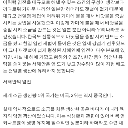
이처럼 염전을 대규모로 해낼 수 있는 조건의 구성이 생각보다
까다로워 가까운 나라인 일본만 하더라도 갯벌이 없기 때문에
대규모 천일염 제업이 어려워 가마에 불을 때서 바닷물을 증발
시키는 방법을 사용했으며 이렇게 가마에 불을 때서 바닷물을
증발 시켜 소금을 만드는 것은 일본 뿐만 아니라 우리나라도 똑
같았습니다. 한국도 전통적으로 바닷물을 증발 시켜 만드는 소
금을 썼고 천일 염전 제법이 들어온 것은 일제 강점기 전후였으
며 그나마 갯벌이 넓게 형성된 서해안에 염전이 다수 분포해 있
지만, 사실 내 해에 가깝고 황하와 양쯔강, 한강 등이 엄청난 유
량을 쏟아붓는 서해안은 염 도가 낮고 강수량이 많아 지형 빼고
는 천일염 생산에 유리하지 못합니다.
서해안의 염전
세계 소금 생산량 1위 국가는 미국, 2위는 역시 중국인데,
실제 역사적으로도 소금을 처음 생산한 곳은 바다가 아니라 육
지의 암염 광산이었습니다. 이는 식생활과 관련이 있어 비록 염
화나트륨이 생명 유지에 필수적인 성분이라 하더라도 수렵 채