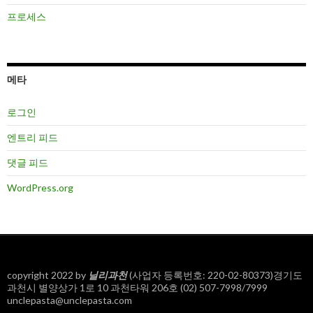
프로세스
메타
로그인
엔트리 피드
댓글 피드
WordPress.org
copyright 2022 by
닐리과천
(사업자 등록번호: 220-02-80373)경기도
과천시 별양상가 1로 10 과천타워 206호 (02) 507-7998/7999
unclepasta@unclepasta.com