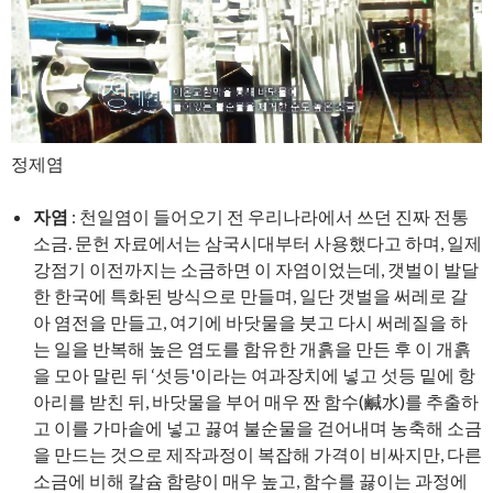
정제염
자염
: 천일염이 들어오기 전 우리나라에서 쓰던 진짜 전통
소금. 문헌 자료에서는 삼국시대부터 사용했다고 하며, 일제
강점기 이전까지는 소금하면 이 자염이었는데, 갯벌이 발달
한 한국에 특화된 방식으로 만들며, 일단 갯벌을 써레로 갈
아 염전을 만들고, 여기에 바닷물을 붓고 다시 써레질을 하
는 일을 반복해 높은 염도를 함유한 개흙을 만든 후 이 개흙
을 모아 말린 뒤 ‘섯등'이라는 여과장치에 넣고 섯등 밑에 항
아리를 받친 뒤, 바닷물을 부어 매우 짠 함수(鹹水)를 추출하
고 이를 가마솥에 넣고 끓여 불순물을 걷어내며 농축해 소금
을 만드는 것으로 제작과정이 복잡해 가격이 비싸지만, 다른
소금에 비해 칼슘 함량이 매우 높고, 함수를 끓이는 과정에