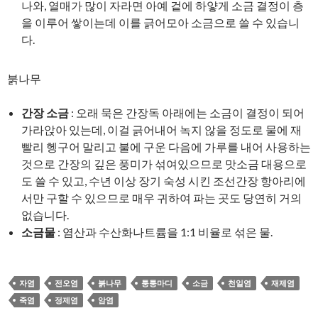
나와, 열매가 많이 자라면 아예 겉에 하얗게 소금 결정이 층
을 이루어 쌓이는데 이를 긁어모아 소금으로 쓸 수 있습니
다.
붉나무
간장 소금
: 오래 묵은 간장독 아래에는 소금이 결정이 되어
가라앉아 있는데, 이걸 긁어내어 녹지 않을 정도로 물에 재
빨리 헹구어 말리고 불에 구운 다음에 가루를 내어 사용하는
것으로 간장의 깊은 풍미가 섞여있으므로 맛소금 대용으로
도 쓸 수 있고, 수년 이상 장기 숙성 시킨 조선간장 항아리에
서만 구할 수 있으므로 매우 귀하여 파는 곳도 당연히 거의
없습니다.
소금물
: 염산과 수산화나트륨을 1:1 비율로 섞은 물.
자염
전오염
붉나무
퉁퉁마디
소금
천일염
재제염
죽염
정제염
암염