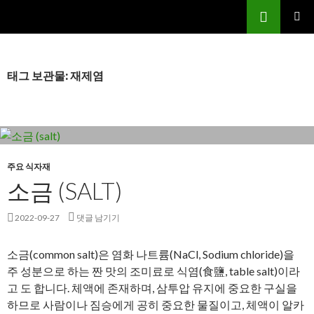
검
닐리파스타앤피자 별양점
색
컨
주 메뉴
텐
츠
로
태그 보관물: 재제염
건
너
뛰
기
주요 식자재
소금 (SALT)
2022-09-27
댓글 남기기
소금(common salt)은 염화 나트륨(NaCl, Sodium chloride)을
주 성분으로 하는 짠 맛의 조미료로 식염(食鹽, table salt)이라
고 도 합니다. 체액에 존재하며, 삼투압 유지에 중요한 구실을
하므로 사람이나 짐승에게 공히 중요한 물질이고, 체액이 알카