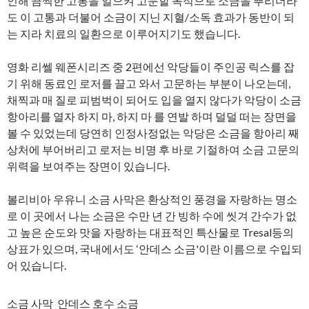
인해 끔찍한 고통을 일으켜 고문할 목적으로 소금을 뿌리더라
도 이 고통과 더불어 소금이 지닌 지혈/소독 효과가 동반이 되
는 지라 치료의 일환으로 이루어지기도 했습니다.
영화 리쎌 웨폰시리즈 중 2편에선 악당들이 주인공 릭스를 잡
기 위해 동료인 로저를 끌고 와서 고문하는 부분이 나오는데,
채찍과 매 질로 피범벅이 되어도 입을 열지 않다가 악당이 소금
항아리를 열자 하지 마, 하지 마 를 연발 하며 덜덜 떠는 장면을
볼 수 있었는데 당연히 인정사정없는 악당은 소금을 항아리 째
상처에 부어버리고 로저는 비명 후 바로 기절하여 소금 고문의
위력을 보여주는 장면이 있습니다.
볼리비아 우유니 소금 사막은 환상적인 풍경을 자랑하는 명소
로 이 곳에서 나는 소금은 수만 년 간 빙하 수에 씻겨 간수가 없
고 높은 순도와 맛을 자랑하는 대표적인 특산물로 Tresal등의
상표가 있으며, 국내에서도 ‘안데스 소금'이란 이름으로 수입되
어 있습니다.
소금 사막 안데스 호수 소금