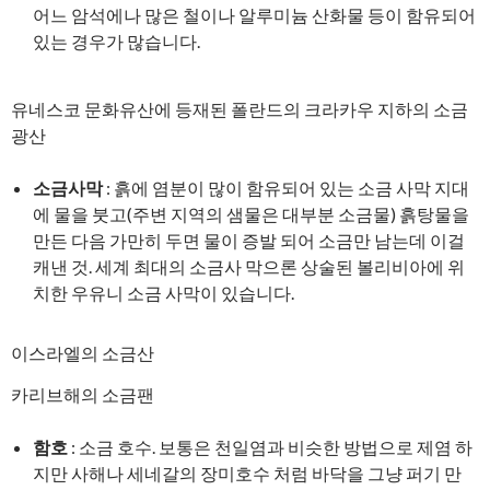
어느 암석에나 많은 철이나 알루미늄 산화물 등이 함유되어
있는 경우가 많습니다.
유네스코 문화유산에 등재된 폴란드의 크라카우 지하의 소금
광산
소금사막
: 흙에 염분이 많이 함유되어 있는 소금 사막 지대
에 물을 붓고(주변 지역의 샘물은 대부분 소금물) 흙탕물을
만든 다음 가만히 두면 물이 증발 되어 소금만 남는데 이걸
캐낸 것. 세계 최대의 소금사 막으론 상술된 볼리비아에 위
치한 우유니 소금 사막이 있습니다.
이스라엘의 소금산
카리브해의 소금팬
함호
: 소금 호수. 보통은 천일염과 비슷한 방법으로 제염 하
지만 사해나 세네갈의 장미호수 처럼 바닥을 그냥 퍼기 만