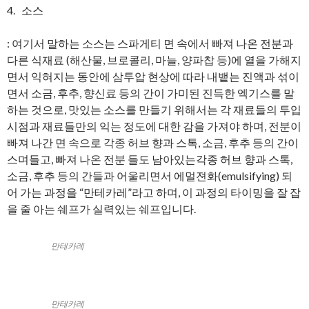
4. 소스
: 여기서 말하는 소스는 스파게티 면 속에서 빠져 나온 전분과
다른 식재료 (해산물, 브로콜리, 마늘, 양파찹 등)에 열을 가해지
면서 익혀지는 동안에 삼투압 현상에 따라 내뱉는 진액과 섞이
면서 소금, 후추, 향신료 등의 간이 가미된 진득한 엑기스를 말
하는 것으로, 맛있는 소스를 만들기 위해서는 각 재료들의 투입
시점과 재료들만의 익는 정도에 대한 감을 가져야 하며, 전분이
빠져 나간 면 속으로 각종 허브 향과 스톡, 소금, 후추 등의 간이
스며들고, 빠져 나온 전분 들도 남아있는각종 허브 향과 스톡,
소금, 후추 등의 간들과 어울리면서 에멀젼화(emulsifying) 되
어 가는 과정을 “만테카레”라고 하며, 이 과정의 타이밍을 잘 잡
을 줄 아는 쉐프가 실력있는 쉐프입니다.
만테카레
만테카레