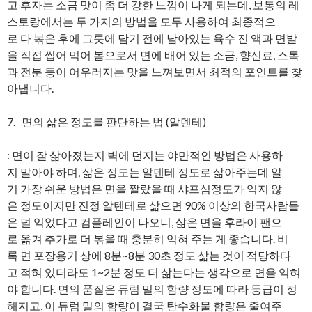
고 후자는 소금 맛이 좀 더 강한 느낌이 나게 되는데, 보통의 레
스토랑에서는 두 가지의 방법을 모두 사용하여 최종적으
로 다 볶은 후에 그릇에 담기 전에 남아있는 육수 진 액과 면발
을 직접 씹어 먹어 봄으로서 면에 배어 있는 소금, 향신료, 스톡
과 전분 등이 어우러지는 맛을 느껴보면서 최적의 포인트를 찾
아냅니다.
7. 면의 삶은 정도를 판단하는 법 (알덴테)
: 면이 잘 삶아졌는지 벽에 던지는 야만적인 방법은 사용하
지 말아야 하며, 삶은 정도는 알덴테 정도로 삶아주는데 알
기 가장 쉬운 방법은 면을 짤랐을 때 샤프심정도가 익지 않
은 정도이지만 진정 알텐테로 삶으면 90% 이상의 한국사람들
은 덜 익었다고 컴플레인이 나오니, 삶은 면을 후라이 팬으
로 옮겨 추가로 더 볶을 때 충분히 익혀 주는 게 좋습니다. 비
록 면 포장용기 상에 8분~8분 30초 정도 삶는 것이 적당하다
고 적혀 있더라도 1~2분 정도 더 삶는다는 생각으로 면을 익혀
야 합니다. 면의 품질은 듀럼 밀의 함량 정도에 따라 등급이 정
해지고, 이 듀럼 밀의 함량이 결국 탄수화물 함량은 줄여주