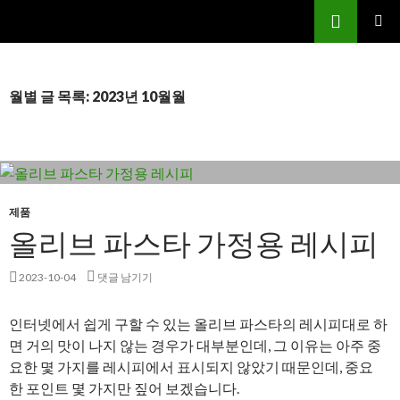
검
닐리파스타앤피자 별양점
색
컨
주 메뉴
텐
츠
로
월별 글 목록: 2023년 10월월
건
너
뛰
기
제품
올리브 파스타 가정용 레시피
2023-10-04
댓글 남기기
인터넷에서 쉽게 구할 수 있는 올리브 파스타의 레시피대로 하
면 거의 맛이 나지 않는 경우가 대부분인데, 그 이유는 아주 중
요한 몇 가지를 레시피에서 표시되지 않았기 때문인데, 중요
한 포인트 몇 가지만 짚어 보겠습니다.