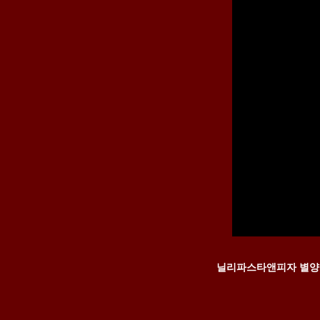
닐리파스타앤피자 별양점